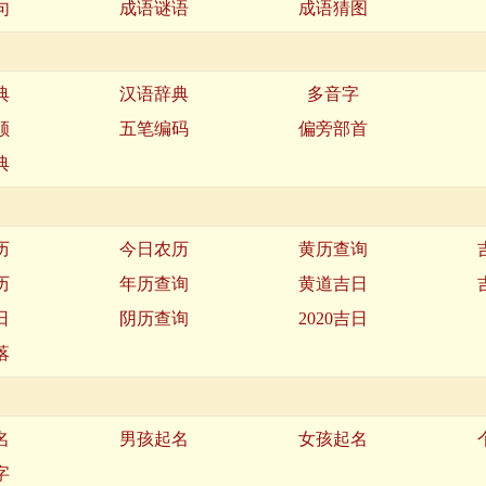
句
成语谜语
成语猜图
典
汉语辞典
多音字
顺
五笔编码
偏旁部首
典
历
今日农历
黄历查询
历
年历查询
黄道吉日
日
阴历查询
2020吉日
落
名
男孩起名
女孩起名
字