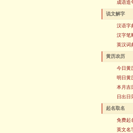
成语造
说文解字
汉语字
汉字笔
英汉词
黄历农历
今日黄
明日黄
本月吉
日出日
起名取名
免费起
英文名