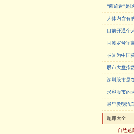
“西施舌”是
人体内含有
目前开通个人
阿波罗号宇
被誉为中国
股市大盘指
深圳股市是
形容股市的
最早发明汽
题库大全
自然题