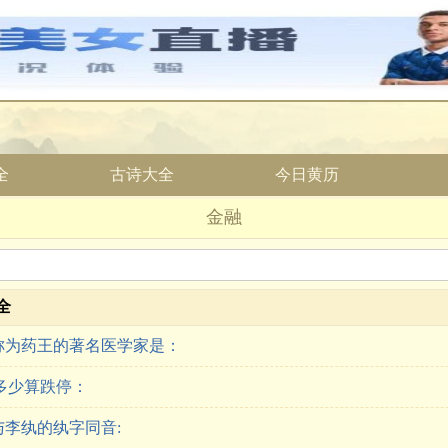
全
古诗大全
今日黄历
金融
全
称为药王的著名医学家是：
多少算跌停：
李纨的纨字同音: