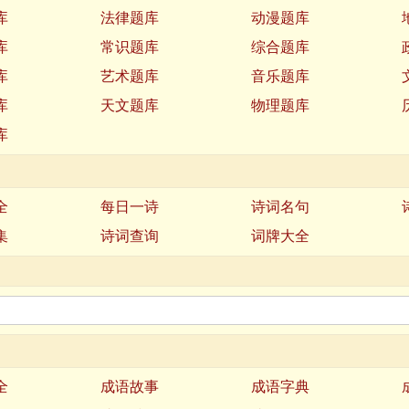
库
法律题库
动漫题库
库
常识题库
综合题库
库
艺术题库
音乐题库
库
天文题库
物理题库
库
全
每日一诗
诗词名句
集
诗词查询
词牌大全
全
成语故事
成语字典