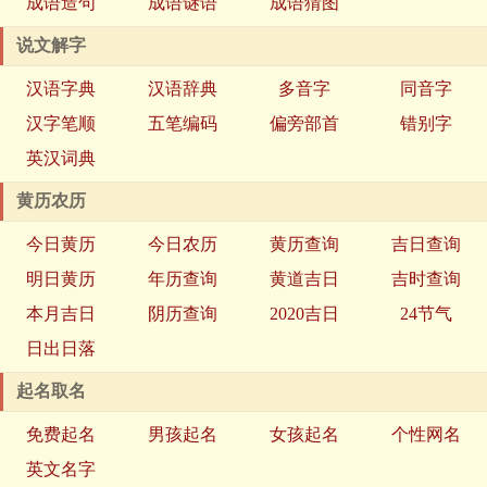
成语造句
成语谜语
成语猜图
说文解字
汉语字典
汉语辞典
多音字
同音字
汉字笔顺
五笔编码
偏旁部首
错别字
英汉词典
黄历农历
今日黄历
今日农历
黄历查询
吉日查询
明日黄历
年历查询
黄道吉日
吉时查询
本月吉日
阴历查询
2020吉日
24节气
日出日落
起名取名
免费起名
男孩起名
女孩起名
个性网名
英文名字