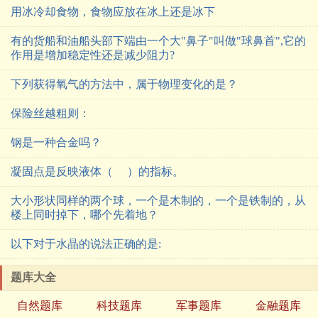
用冰冷却食物，食物应放在冰上还是冰下
有的货船和油船头部下端由一个大"鼻子"叫做"球鼻首",它的
作用是增加稳定性还是减少阻力?
下列获得氧气的方法中，属于物理变化的是？
保险丝越粗则：
钢是一种合金吗？
凝固点是反映液体（ ）的指标。
大小形状同样的两个球，一个是木制的，一个是铁制的，从
楼上同时掉下，哪个先着地？
以下对于水晶的说法正确的是:
题库大全
自然题库
科技题库
军事题库
金融题库