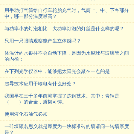
用手动打气筒给自行车轮胎充气时，气筒上、中、下各部分
中，哪一部分温度最高？
与功率小的灯泡相比，大功率灯泡的灯丝是什么样的呢？
只用一只眼睛观察能产生立体感吗？
体温计的水银柱不会自动下降，是因为水银球与玻璃管之间
的内径：
在下列光学仪器中，能够把太阳光会聚在一点的是
超导技术应用于输电有什么好处？
我国早在三千多年前就掌握了炼铜技术。其中：青铜是
（ ）的合金，质韧可铸。
使用液化石油气必须：
一砖墙顾名思义就是厚度为一块标准砖的墙请问一转墙厚度
是？