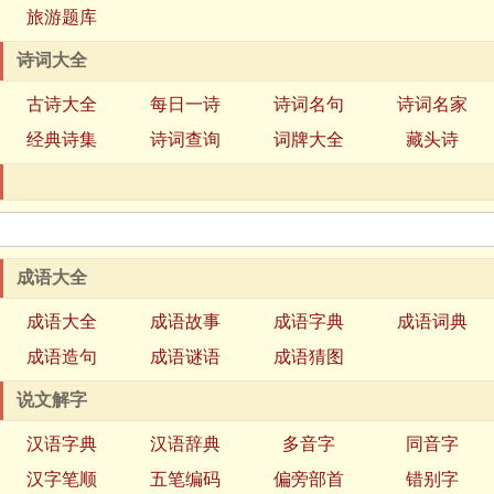
旅游题库
诗词大全
古诗大全
每日一诗
诗词名句
诗词名家
经典诗集
诗词查询
词牌大全
藏头诗
成语大全
成语大全
成语故事
成语字典
成语词典
成语造句
成语谜语
成语猜图
说文解字
汉语字典
汉语辞典
多音字
同音字
汉字笔顺
五笔编码
偏旁部首
错别字