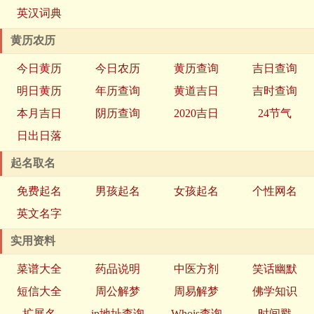
英汉词典
黄历农历
今日黄历
今日农历
黄历查询
吉日查询
明日黄历
年历查询
黄道吉日
吉时查询
本月吉日
阴历查询
2020吉日
24节气
日出日落
起名取名
免费起名
男孩起名
女孩起名
个性网名
英文名字
实用资料
菜谱大全
药品说明
中医方剂
笑话幽默
短信大全
周公解梦
周易解梦
佛学知识
扩展名
ip地址查询
Whois查询
时间戳