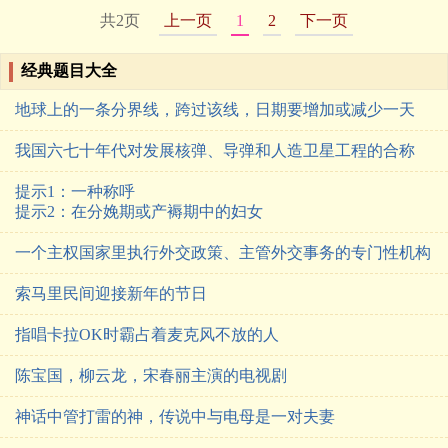
共2页
上一页
1
2
下一页
经典题目大全
地球上的一条分界线，跨过该线，日期要增加或减少一天
我国六七十年代对发展核弹、导弹和人造卫星工程的合称
提示1：一种称呼
提示2：在分娩期或产褥期中的妇女
一个主权国家里执行外交政策、主管外交事务的专门性机构
索马里民间迎接新年的节日
指唱卡拉OK时霸占着麦克风不放的人
陈宝国，柳云龙，宋春丽主演的电视剧
神话中管打雷的神，传说中与电母是一对夫妻