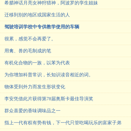
希腊神话月亮女神狩猎神，阿波罗的孪生姐妹
迁移到别的地区或国家生活的人
驾驶培训学校中专供教学使用的车辆
很累，感觉不会再爱了。
用禽、兽的毛制成的笔
有机化合物的一族，以苯为代表
为你增加科普常识，长知识读音相近的词。
物体受到外力而发生形状变化
李安凭借此片获得第78届奥斯卡最佳导演奖
群众喜爱的香味调味品之一
指上一代有权有势有钱，下一代只管吃喝玩乐的富家子弟