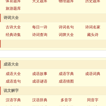
体育题库
天文题库
物理题库
历史题库
旅游题库
诗词大全
古诗大全
每日一诗
诗词名句
诗词名家
经典诗集
诗词查询
词牌大全
藏头诗
成语大全
成语大全
成语故事
成语字典
成语词典
成语造句
成语谜语
成语猜图
说文解字
汉语字典
汉语辞典
多音字
同音字