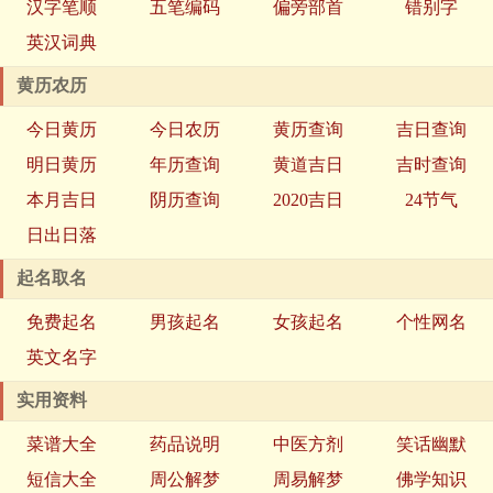
汉字笔顺
五笔编码
偏旁部首
错别字
英汉词典
黄历农历
今日黄历
今日农历
黄历查询
吉日查询
明日黄历
年历查询
黄道吉日
吉时查询
本月吉日
阴历查询
2020吉日
24节气
日出日落
起名取名
免费起名
男孩起名
女孩起名
个性网名
英文名字
实用资料
菜谱大全
药品说明
中医方剂
笑话幽默
短信大全
周公解梦
周易解梦
佛学知识